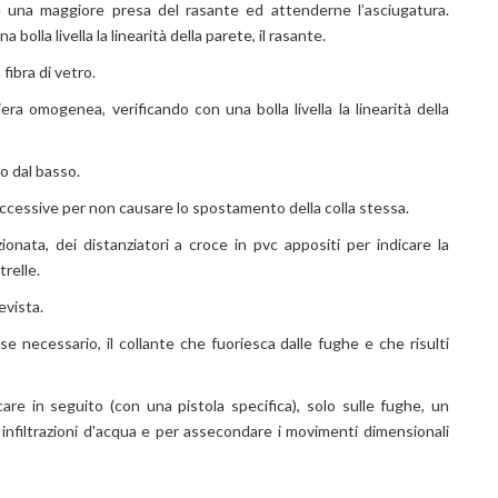
re una maggiore presa del rasante ed attenderne l’asciugatura.
olla livella la linearità della parete, il rasante.
fibra di vetro.
era omogenea, verificando con una bolla livella la linearità della
o dal basso.
ccessive per non causare lo spostamento della colla stessa.
ionata, dei distanziatori a croce in pvc appositi per indicare la
trelle.
evista.
e necessario, il collante che fuoriesca dalle fughe e che risulti
are in seguito (con una pistola specifica), solo sulle fughe, un
 infiltrazioni d'acqua e per assecondare i movimenti dimensionali