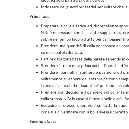
elettrici nella parte alta della parete;
Indossare dei guanti protettivi per evitare che la 
Prima fase:
Preparare la colla elastica ed idrorepellente appos
N.B: è necessario che il collante sappia resiste
subire nel tempo (soprattutto per cambiamenti te
Prendere una quantità di colla necessaria ad esse
su una spatola dentata;
Partire dalla zona bassa della parete tenendo in 
Stendere il tutto nella prima parte di parete effe
Prendere i pannelli in sughero e posizionare il 
solitamente gli esperti del settore partono sempre 
la prima fila faccia da “riparatrice” portando picc
Premere con decisione il pannello sul collante
colla stessa. N.B: in caso si formino bolle d’aria, 
Eseguire le stesse operazioni su tutta la superfi
consiglia di verificare con la bolla livella il corre
Seconda fase: