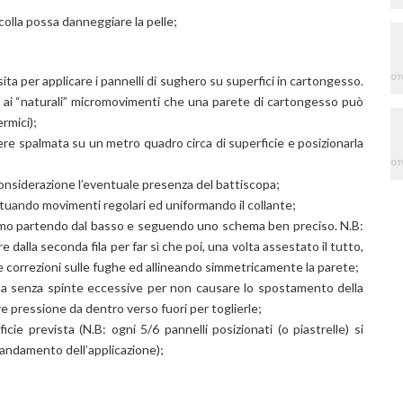
colla possa danneggiare la pelle;
ita per applicare i pannelli di sughero su superfici in cartongesso.
re ai “naturali” micromovimenti che una parete di cartongesso può
rmici);
re spalmata su un metro quadro circa di superficie e posizionarla
considerazione l’eventuale presenza del battiscopa;
ttuando movimenti regolari ed uniformando il collante;
primo partendo dal basso e seguendo uno schema ben preciso. N.B:
dalla seconda fila per far sì che poi, una volta assestato il tutto,
ole correzioni sulle fughe ed allineando simmetricamente la parete;
 ma senza spinte eccessive per non causare lo spostamento della
fare pressione da dentro verso fuori per toglierle;
cie prevista (N.B: ogni 5/6 pannelli posizionati (o piastrelle) si
tto andamento dell’applicazione);