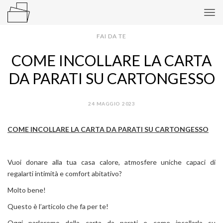
Tog
navi
FAI DA TE
COME INCOLLARE LA CARTA
DA PARATI SU CARTONGESSO
24 MAGGIO 2023
COME INCOLLARE LA CARTA DA PARATI SU CARTONGESSO
Vuoi donare alla tua casa calore, atmosfere uniche capaci di
regalarti intimità e comfort abitativo?
Molto bene!
Questo è l’articolo che fa per te!
Oggi parleremo della carta da parati e come incollarla su