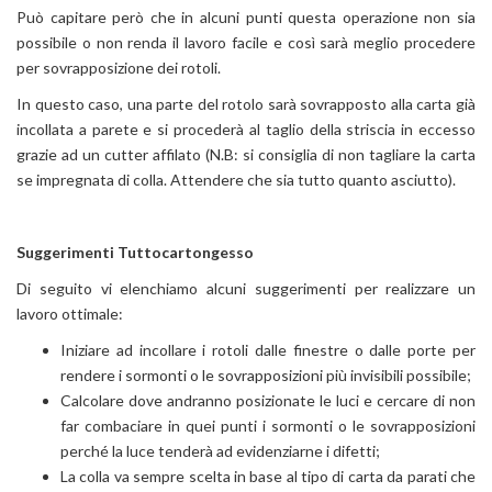
Può capitare però che in alcuni punti questa operazione non sia
possibile o non renda il lavoro facile e così sarà meglio procedere
per sovrapposizione dei rotoli.
In questo caso, una parte del rotolo sarà sovrapposto alla carta già
incollata a parete e si procederà al taglio della striscia in eccesso
grazie ad un cutter affilato (N.B: si consiglia di non tagliare la carta
se impregnata di colla. Attendere che sia tutto quanto asciutto).
Suggerimenti Tuttocartongesso
Di seguito vi elenchiamo alcuni suggerimenti per realizzare un
lavoro ottimale:
Iniziare ad incollare i rotoli dalle finestre o dalle porte per
rendere i sormonti o le sovrapposizioni più invisibili possibile;
Calcolare dove andranno posizionate le luci e cercare di non
far combaciare in quei punti i sormonti o le sovrapposizioni
perché la luce tenderà ad evidenziarne i difetti;
La colla va sempre scelta in base al tipo di carta da parati che