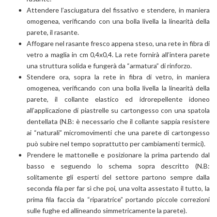
Attendere l’asciugatura del fissativo e stendere, in maniera
omogenea, verificando con una bolla livella la linearità della
parete, il rasante.
Affogare nel rasante fresco appena steso, una rete in fibra di
vetro a maglia in cm 0,4x0,4. La rete fornirà all’intera parete
una struttura solida e fungerà da “armatura” di rinforzo.
Stendere ora, sopra la rete in fibra di vetro, in maniera
omogenea, verificando con una bolla livella la linearità della
parete, il collante elastico ed idrorepellente idoneo
all’applicazione di piastrelle su cartongesso con una spatola
dentellata (N.B: è necessario che il collante sappia resistere
ai “naturali” micromovimenti che una parete di cartongesso
può subire nel tempo soprattutto per cambiamenti termici).
Prendere le mattonelle e posizionare la prima partendo dal
basso e seguendo lo schema sopra descritto (N.B:
solitamente gli esperti del settore partono sempre dalla
seconda fila per far sì che poi, una volta assestato il tutto, la
prima fila faccia da “riparatrice” portando piccole correzioni
sulle fughe ed allineando simmetricamente la parete).